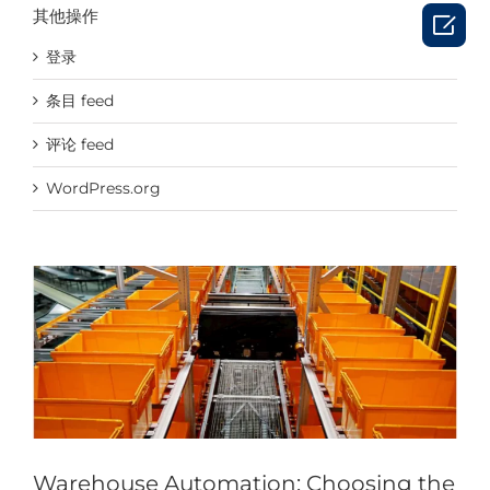
其他操作

登录
条目 feed
评论 feed
Warehouse Automation: Choosing the Right
WordPress.org
Technology Package
News & Events
Warehouse Automation: Choosing the