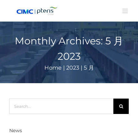
Skip
to
content
Monthly Archives:
5 月
2023
Home
|
2023
|
5 月
Search
for:
News