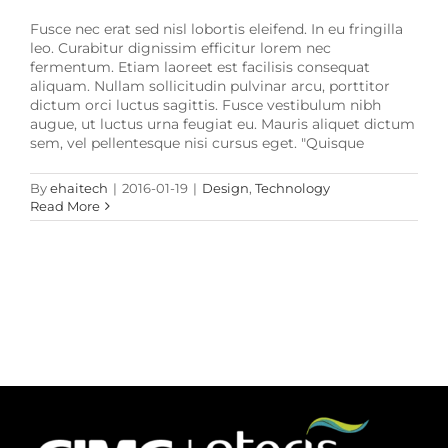
Fusce nec erat sed nisl lobortis eleifend. In eu fringilla
leo. Curabitur dignissim efficitur lorem nec
fermentum. Etiam laoreet est facilisis consequat
aliquam. Nullam sollicitudin pulvinar arcu, porttitor
dictum orci luctus sagittis. Fusce vestibulum nibh
augue, ut luctus urna feugiat eu. Mauris aliquet dictum
sem, vel pellentesque nisi cursus eget. "Quisque
By
ehaitech
|
2016-01-19
|
Design
,
Technology
Read More