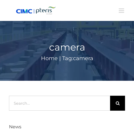
Skip
to
content
camera
Home
|
Tag:
camera
Search
for:
News